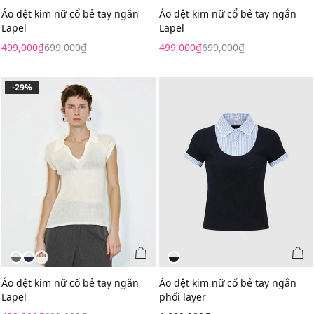
Thêm vào giỏ
Thêm vào giỏ
Áo dệt kim nữ cổ bẻ tay ngắn
Áo dệt kim nữ cổ bẻ tay ngắn
Lapel
Lapel
499,000₫
699,000₫
499,000₫
699,000₫
-29%
Thêm vào giỏ
Thêm vào giỏ
Áo dệt kim nữ cổ bẻ tay ngắn
Áo dệt kim nữ cổ bẻ tay ngắn
Lapel
phối layer