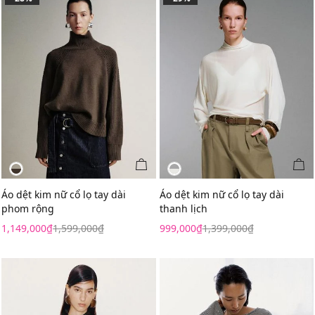
Thêm vào giỏ
Thêm vào giỏ
Áo dệt kim nữ cổ lọ tay dài
Áo dệt kim nữ cổ lọ tay dài
phom rộng
thanh lịch
1,149,000₫
1,599,000₫
999,000₫
1,399,000₫