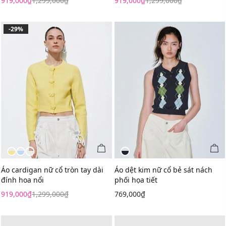
919,000₫
1,299,000₫
919,000₫
1,299,000₫
-29%
Thêm vào giỏ
Thêm vào giỏ
Áo cardigan nữ cổ tròn tay dài
Áo dệt kim nữ cổ bẻ sát nách
đính hoa nổi
phối họa tiết
919,000₫
1,299,000₫
769,000₫