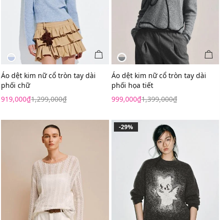
Thêm vào giỏ
Thêm vào giỏ
Áo dệt kim nữ cổ tròn tay dài
Áo dệt kim nữ cổ tròn tay dài
phối chữ
phối họa tiết
919,000₫
1,299,000₫
999,000₫
1,399,000₫
-29%