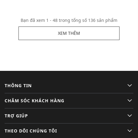
Bạn đã xem 1 -
48
trong tổng số
136
sản phẩm
XEM THÊM
THÔNG TIN
CHĂM SÓC KHÁCH HÀNG
TRỢ GIÚP
THEO DÕI CHÚNG TÔI