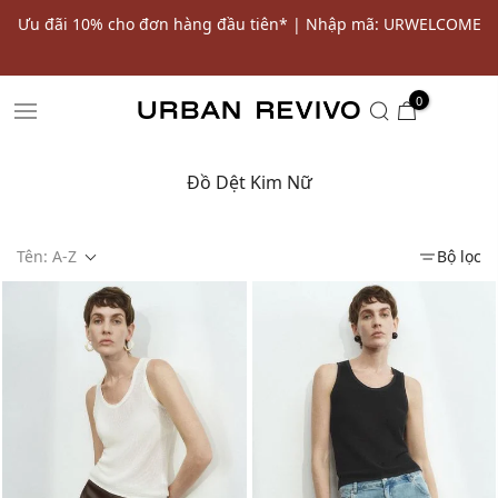
ến
Ưu đãi 10% cho đơn hàng đầu tiên* | Nhập mã: URWELCOME
SALE
0
Đồ Dệt Kim Nữ
Tên: A-Z
Bộ lọc