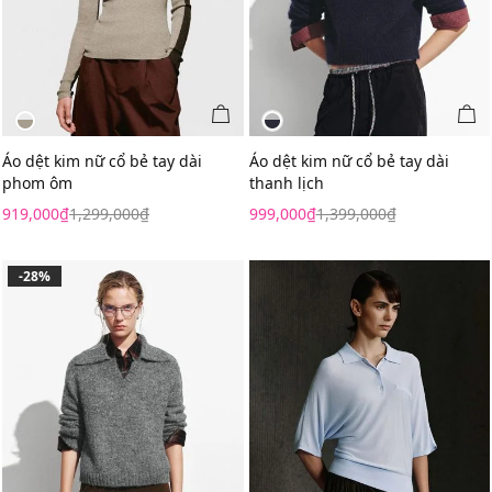
Thêm vào giỏ
Thêm vào giỏ
Áo dệt kim nữ cổ bẻ tay dài
Áo dệt kim nữ cổ bẻ tay dài
phom ôm
thanh lịch
919,000₫
1,299,000₫
999,000₫
1,399,000₫
-28%