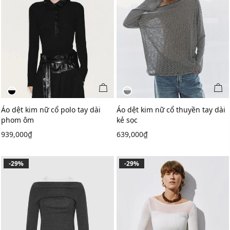
Thêm vào giỏ
Thêm vào giỏ
Áo dệt kim nữ cổ polo tay dài
Áo dệt kim nữ cổ thuyền tay dài
phom ôm
kẻ sọc
939,000₫
639,000₫
-29%
-29%