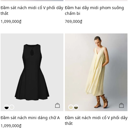
Thêm vào giỏ
Thêm vào giỏ
Đầm sát nách midi cổ V phối dây
Đầm hai dây midi phom suông
thắt
chấm bi
1,099,000₫
769,000₫
Thêm vào giỏ
Thêm vào giỏ
Đầm sát nách mini dáng chữ A
Đầm sát nách midi cổ V phối dây
thắt
1,099,000₫