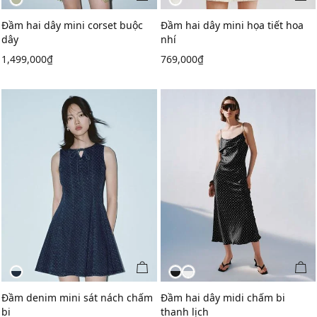
Thêm vào giỏ
Thêm vào giỏ
Đầm hai dây mini corset buộc
Đầm hai dây mini họa tiết hoa
dây
nhí
1,499,000₫
769,000₫
Thêm vào giỏ
Thêm vào giỏ
Đầm denim mini sát nách chấm
Đầm hai dây midi chấm bi
bi
thanh lịch