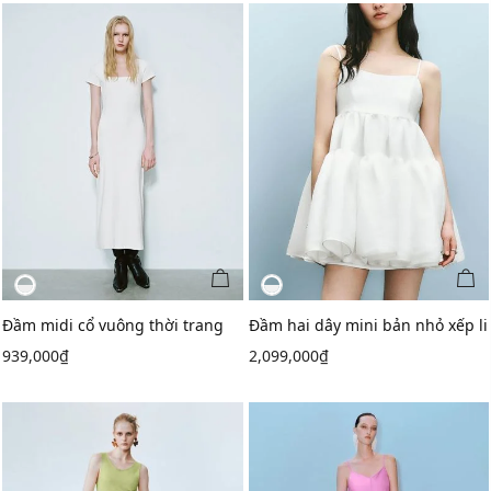
Thêm vào giỏ
Thêm vào giỏ
Đầm midi cổ vuông thời trang
Đầm hai dây mini bản nhỏ xếp li
939,000₫
2,099,000₫