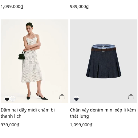
1,099,000₫
939,000₫
Thêm vào giỏ
Thêm vào giỏ
Đầm hai dây midi chấm bi
Chân váy denim mini xếp li kèm
thanh lịch
thắt lưng
939,000₫
1,099,000₫