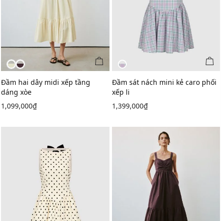
Thêm vào giỏ
Thêm vào giỏ
Đầm hai dây midi xếp tầng
Đầm sát nách mini kẻ caro phối
dáng xòe
xếp li
1,099,000₫
1,399,000₫