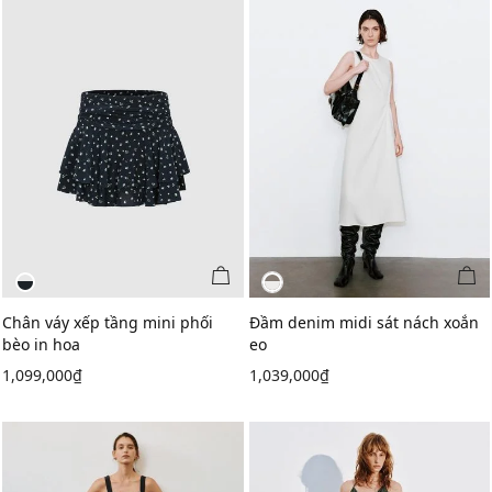
Thêm vào giỏ
Thêm vào giỏ
Chân váy xếp tầng mini phối
Đầm denim midi sát nách xoắn
bèo in hoa
eo
1,099,000₫
1,039,000₫