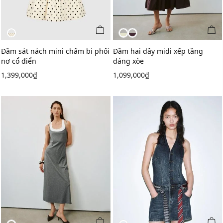
Thêm vào giỏ
Thêm vào giỏ
Đầm sát nách mini chấm bi phối
Đầm hai dây midi xếp tầng
nơ cổ điển
dáng xòe
1,399,000₫
1,099,000₫