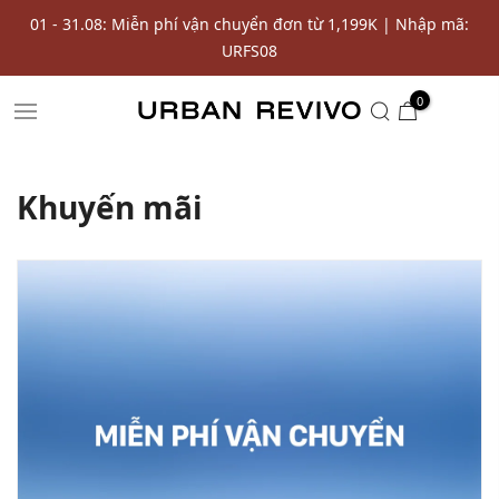
phí vận chuyển đơn từ 1,199K | Nhập mã:
Nhập URPAY | Giảm 10
URFS08
SALE
0
Khuyến mãi