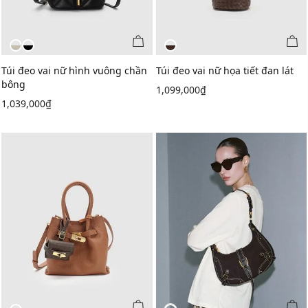
Thêm vào giỏ
Thêm vào giỏ
Túi đeo vai nữ hình vuông chần
Túi đeo vai nữ họa tiết đan lát
bông
1,099,000₫
1,039,000₫