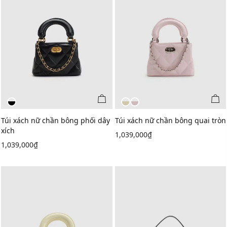
Thêm vào giỏ
Thêm vào giỏ
Túi xách nữ chần bông phối dây
Túi xách nữ chần bông quai tròn
xích
1,039,000₫
1,039,000₫