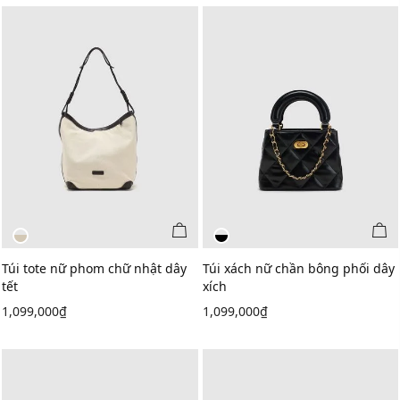
Thêm vào giỏ
Thêm vào giỏ
Túi tote nữ phom chữ nhật dây
Túi xách nữ chần bông phối dây
tết
xích
1,099,000₫
1,099,000₫