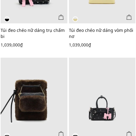
Thêm vào giỏ
Thêm vào giỏ
Túi đeo chéo nữ dáng trụ chấm
Túi đeo chéo nữ dáng vòm phối
bi
nơ
1,039,000₫
1,039,000₫