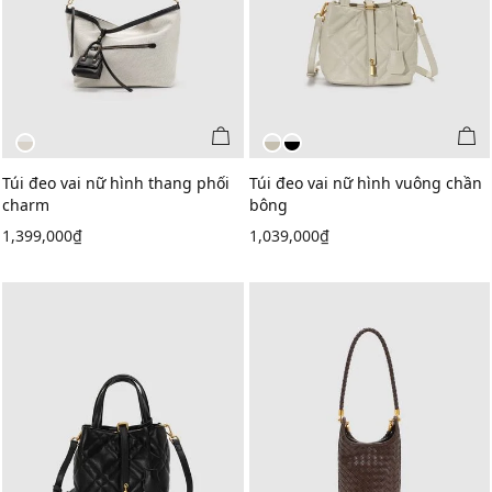
Thêm vào giỏ
Thêm vào giỏ
Túi đeo vai nữ hình thang phối
Túi đeo vai nữ hình vuông chần
charm
bông
1,399,000₫
1,039,000₫