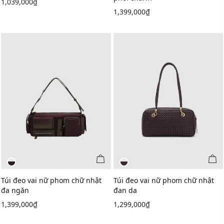
1,039,000₫
1,399,000₫
Thêm vào giỏ
Thêm vào giỏ
Túi đeo vai nữ phom chữ nhật
Túi đeo vai nữ phom chữ nhật
đa ngăn
đan da
1,399,000₫
1,299,000₫