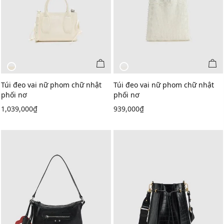
Thêm vào giỏ
Thêm vào giỏ
Túi đeo vai nữ phom chữ nhật
Túi đeo vai nữ phom chữ nhật
phối nơ
phối nơ
1,039,000₫
939,000₫