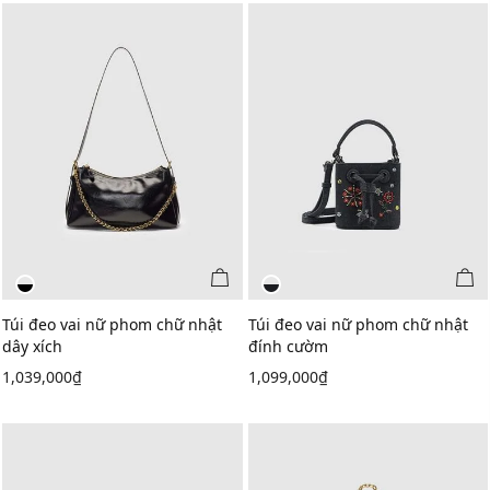
Thêm vào giỏ
Thêm vào giỏ
Túi đeo vai nữ phom chữ nhật
Túi đeo vai nữ phom chữ nhật
dây xích
đính cườm
1,039,000₫
1,099,000₫