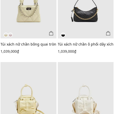
Thêm vào giỏ
Thêm vào giỏ
Túi xách nữ chần bông quai tròn
Túi xách nữ chần ô phối dây xích
1,039,000₫
1,039,000₫