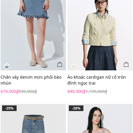
Thêm vào giỏ
Thêm vào giỏ
Chân váy denim mini phối bèo
Áo khoác cardigan nữ cổ tròn
nhún
đính ngọc trai
679,000₫
939,000₫
849,000₫
1,199,000₫
-29%
-28%