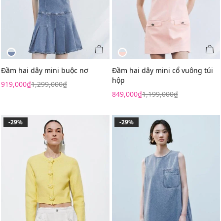
Thêm vào giỏ
Thêm vào giỏ
Đầm hai dây mini buộc nơ
Đầm hai dây mini cổ vuông túi
hộp
919,000₫
1,299,000₫
849,000₫
1,199,000₫
-29%
-29%