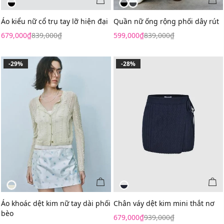
Thêm vào giỏ
Thêm vào giỏ
Áo kiểu nữ cổ trụ tay lỡ hiện đại
Quần nữ ống rộng phối dây rút
679,000₫
839,000₫
599,000₫
839,000₫
-29%
-28%
Thêm vào giỏ
Thêm vào giỏ
Áo khoác dệt kim nữ tay dài phối
Chân váy dệt kim mini thắt nơ
bèo
679,000₫
939,000₫