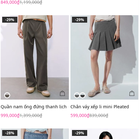
849,000₫
1,199,000₫
-29%
-29%
Thêm vào giỏ
Thêm vào giỏ
Quần nam ống đứng thanh lịch
Chân váy xếp li mini Pleated
999,000₫
1,399,000₫
599,000₫
839,000₫
-28%
-29%