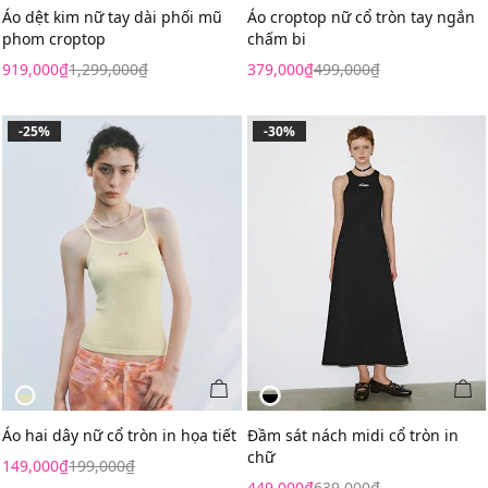
Thêm vào giỏ
Thêm vào giỏ
Áo dệt kim nữ tay dài phối mũ
Áo croptop nữ cổ tròn tay ngắn
phom croptop
chấm bi
919,000₫
1,299,000₫
379,000₫
499,000₫
-25%
-30%
Thêm vào giỏ
Thêm vào giỏ
Áo hai dây nữ cổ tròn in họa tiết
Đầm sát nách midi cổ tròn in
chữ
149,000₫
199,000₫
449,000₫
639,000₫