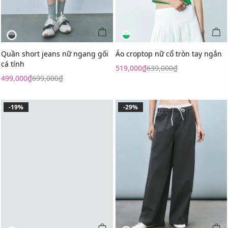
Thêm vào giỏ
Thêm vào giỏ
Quần short jeans nữ ngang gối
Áo croptop nữ cổ tròn tay ngắn
cá tính
519,000₫
639,000₫
499,000₫
699,000₫
-19%
-29%