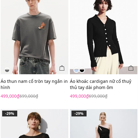
Thêm vào giỏ
Thêm vào giỏ
Áo thun nam cổ tròn tay ngắn in
Áo khoác cardigan nữ cổ thuỷ
hình
thủ tay dài phom ôm
499,000₫
699,000₫
499,000₫
699,000₫
-29%
-29%