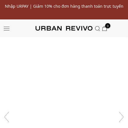
yến
Ưu đãi 10% cho đơn hàng đầu tiên* | Nhập mã: URWELCOME
SALE
0