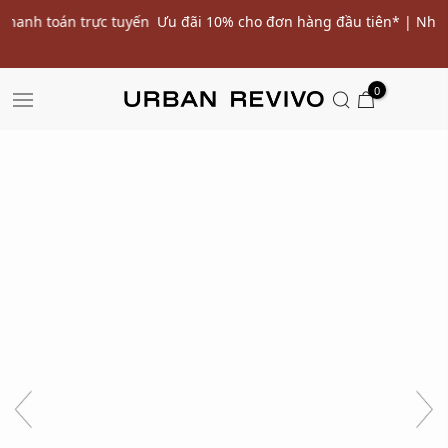
ến
Ưu đãi 10% cho đơn hàng đầu tiên* | Nhập mã: URWELCOME
SALE
0