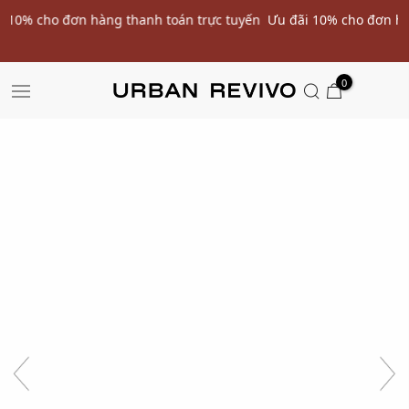
ến
Ưu đãi 10% cho đơn hàng đầu tiên* | Nhập mã: URWELCOME
SALE
0