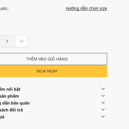
Hướng dẫn chọn size
hước:
THÊM VÀO GIỎ HÀNG
MUA NGAY
ểm nổi bật
 sản phẩm
 dẫn bảo quản
sách đổi trả
iá