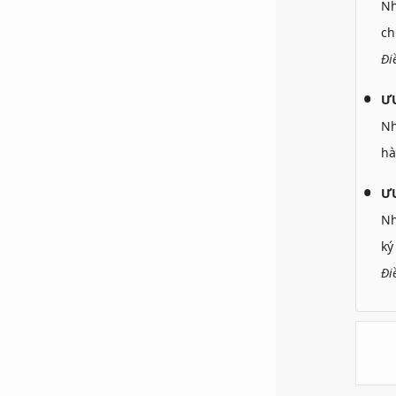
N
ch
Đi
Ư
N
hà
ƯU
N
ký
Đi