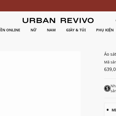
Ưu đãi 10% cho đơn hàng đầu tiên* | Nhập mã: URWELCOME
ỀN ONLINE
NỮ
NAM
GIÀY & TÚI
PHỤ KIỆN
Áo sá
Mã sả
639,
Nh
sả
M