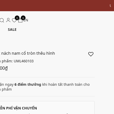
0
0
EN
SALE
t nách nam cổ tròn thêu hình
n phẩm:
UML460103
000₫
ận ngay
6
điểm thưởng
khi hoàn tất thanh toán cho
n phẩm
IỄN PHÍ VẬN CHUYỂN