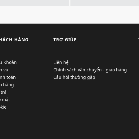
KHÁCH HÀNG
TRỢ GIÚP
ều Khoản
Liên hệ
h vụ
Chính sách vận chuyển - giao hàng
nh toán
Câu hỏi thường gặp
ao hàng
 trả
o mật
kie