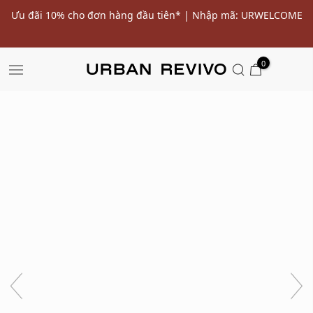
ến
Ưu đãi 10% cho đơn hàng đầu tiên* | Nhập mã: URWELCOME
SALE
0