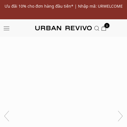
ến
Ưu đãi 10% cho đơn hàng đầu tiên* | Nhập mã: URWELCOME
SALE
0