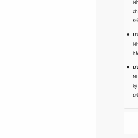
N
ch
Đi
Ư
N
hà
ƯU
N
ký
Đi