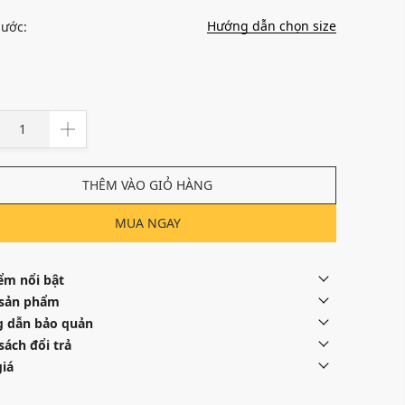
Hướng dẫn chọn size
hước:
THÊM VÀO GIỎ HÀNG
MUA NGAY
ểm nổi bật
 sản phẩm
 dẫn bảo quản
sách đổi trả
iá