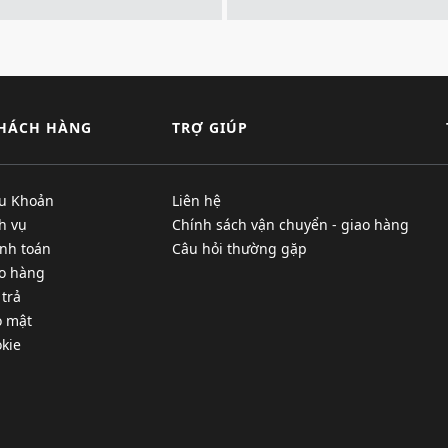
KHÁCH HÀNG
TRỢ GIÚP
ều Khoản
Liên hệ
h vụ
Chính sách vận chuyển - giao hàng
nh toán
Câu hỏi thường gặp
ao hàng
 trả
o mật
kie