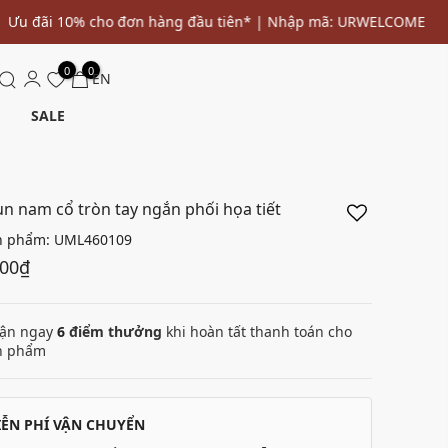
0
0
EN
SALE
un nam cổ tròn tay ngắn phối họa tiết
n phẩm:
UML460109
000₫
ận ngay
6
điểm thưởng
khi hoàn tất thanh toán cho
n phẩm
IỄN PHÍ VẬN CHUYỂN