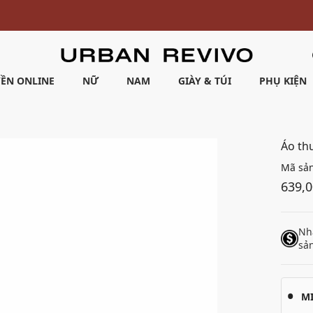
Ưu đãi 10% cho đơn hàng đầu tiên* | Nhập mã: URWELCOME
ỀN ONLINE
NỮ
NAM
GIÀY & TÚI
PHỤ KIỆN
Áo th
Mã sả
639,
Nh
sả
M