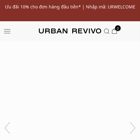
ến
Ưu đãi 10% cho đơn hàng đầu tiên* | Nhập mã: URWELCOME
SALE
0