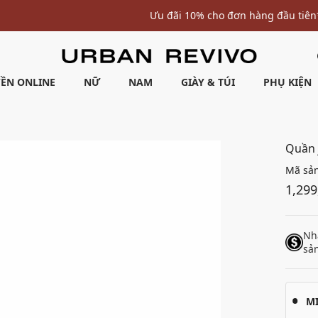
Ưu đãi 10% cho đơn hàng đầu tiên* | Nhập mã: URWELCOME
ỀN ONLINE
NỮ
NAM
GIÀY & TÚI
PHỤ KIỆN
Quần 
Mã sả
1,299
Nh
sả
M