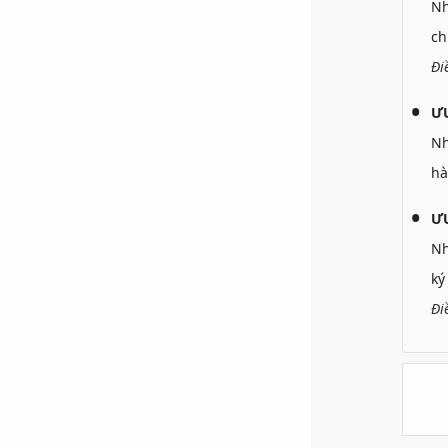
N
ch
Đi
Ư
N
hà
ƯU
N
ký
Đi