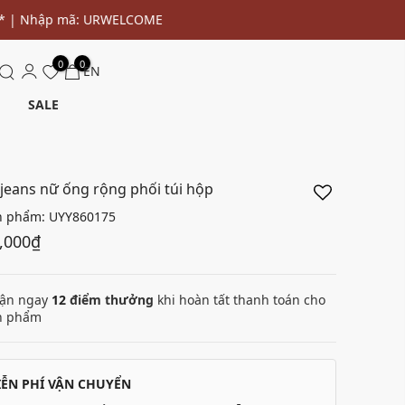
0
0
EN
SALE
jeans nữ ống rộng phối túi hộp
n phẩm:
UYY860175
,000₫
ận ngay
12
điểm thưởng
khi hoàn tất thanh toán cho
n phẩm
IỄN PHÍ VẬN CHUYỂN