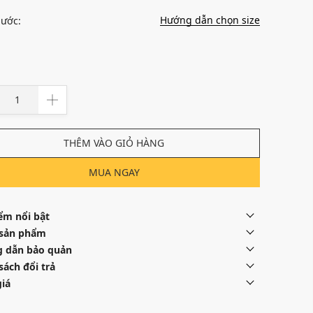
Hướng dẫn chọn size
hước:
THÊM VÀO GIỎ HÀNG
MUA NGAY
ểm nổi bật
 sản phẩm
 dẫn bảo quản
sách đổi trả
iá