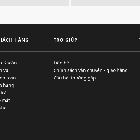
KHÁCH HÀNG
TRỢ GIÚP
ều Khoản
Liên hệ
h vụ
Chính sách vận chuyển - giao hàng
nh toán
Câu hỏi thường gặp
ao hàng
 trả
o mật
kie