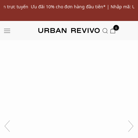
ến
Ưu đãi 10% cho đơn hàng đầu tiên* | Nhập mã: URWELCOME
SALE
0