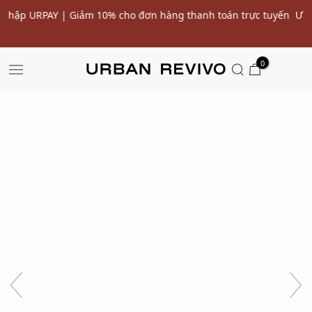
 tuyến
Ưu đãi 10% cho đơn hàng đầu tiên* | Nhập mã: URWELC
SALE
0