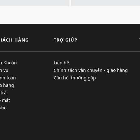
KHÁCH HÀNG
TRỢ GIÚP
ều Khoản
Liên hệ
h vụ
Chính sách vận chuyển - giao hàng
nh toán
Câu hỏi thường gặp
ao hàng
 trả
o mật
kie