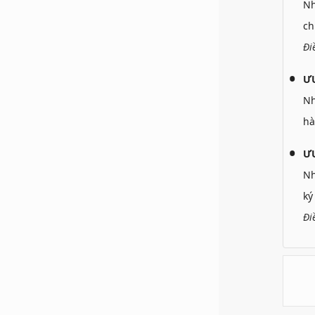
N
ch
Đi
Ư
N
hà
ƯU
N
ký
Đi