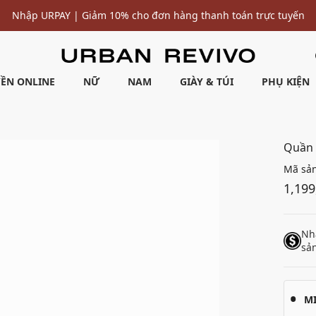
Nhập URPAY | Giảm 10% cho đơn hàng thanh toán trực tuyến
ỀN ONLINE
NỮ
NAM
GIÀY & TÚI
PHỤ KIỆN
Quần 
Mã sả
1,199
Nh
sả
M