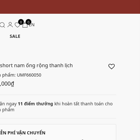
0
0
EN
SALE
short nam ống rộng thanh lịch
n phẩm:
UMF660050
,000₫
ận ngay
11
điểm thưởng
khi hoàn tất thanh toán cho
n phẩm
IỄN PHÍ VẬN CHUYỂN