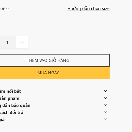
Hướng dẫn chọn size
hước:
THÊM VÀO GIỎ HÀNG
MUA NGAY
ểm nổi bật
 sản phẩm
 dẫn bảo quản
sách đổi trả
iá