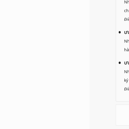
N
ch
Đi
Ư
N
hà
ƯU
N
ký
Đi