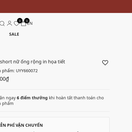
0
0
EN
SALE
short nữ ống rộng in họa tiết
n phẩm:
UYY660072
000₫
ận ngay
6
điểm thưởng
khi hoàn tất thanh toán cho
n phẩm
IỄN PHÍ VẬN CHUYỂN