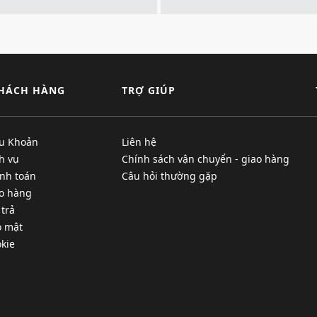
KHÁCH HÀNG
TRỢ GIÚP
ều Khoản
Liên hệ
h vụ
Chính sách vận chuyển - giao hàng
nh toán
Câu hỏi thường gặp
ao hàng
 trả
o mật
kie