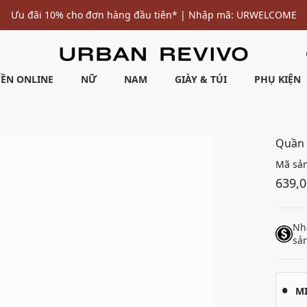
Ưu đãi 10% cho đơn hàng đầu tiên* | Nhập mã: URWELCOME
ỀN ONLINE
NỮ
NAM
GIÀY & TÚI
PHỤ KIỆN
Quần 
Mã sả
639,
Nh
sả
M