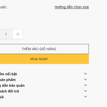
Hướng dẫn chọn size
hước:
THÊM VÀO GIỎ HÀNG
MUA NGAY
ểm nổi bật
 sản phẩm
 dẫn bảo quản
sách đổi trả
iá