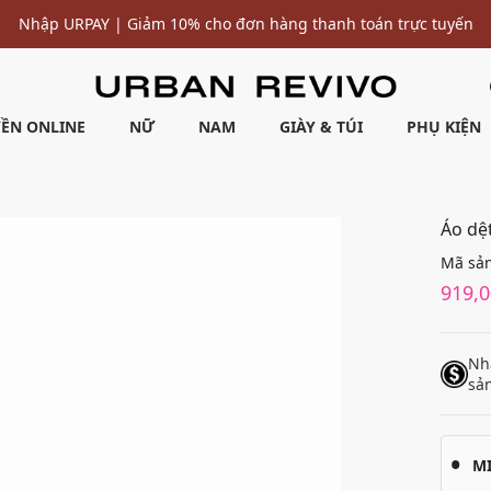
Nhập URPAY | Giảm 10% cho đơn hàng thanh toán trực tuyến
ỀN ONLINE
NỮ
NAM
GIÀY & TÚI
PHỤ KIỆN
Áo dệ
Mã sả
919,
Nh
sả
M