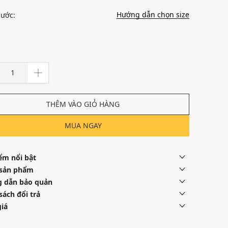
Hướng dẫn chọn size
hước:
THÊM VÀO GIỎ HÀNG
MUA NGAY
ểm nổi bật
 sản phẩm
 dẫn bảo quản
sách đổi trả
iá