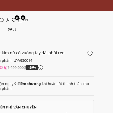
0
0
EN
SALE
t kim nữ cổ vuông tay dài phối ren
n phẩm:
UYV950014
000₫
1,299,000₫
-29%
i
ận ngay
9
điểm thưởng
khi hoàn tất thanh toán cho
n phẩm
IỄN PHÍ VẬN CHUYỂN