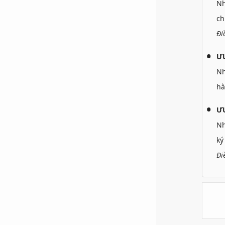
N
ch
Đi
Ư
N
hà
ƯU
N
ký
Đi