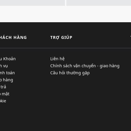
KHÁCH HÀNG
TRỢ GIÚP
ều Khoản
Liên hệ
h vụ
Chính sách vận chuyển - giao hàng
nh toán
Câu hỏi thường gặp
ao hàng
 trả
o mật
kie