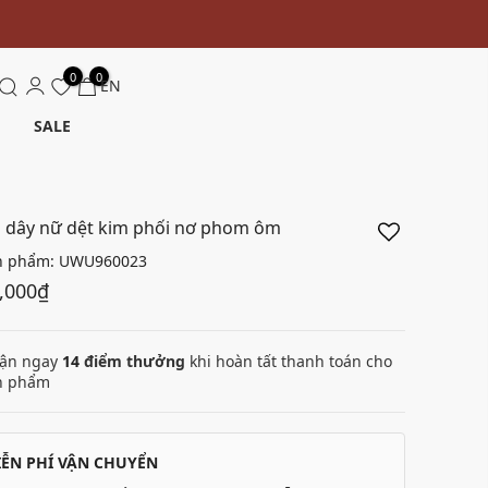
0
0
EN
SALE
i dây nữ dệt kim phối nơ phom ôm
n phẩm:
UWU960023
,000₫
ận ngay
14
điểm thưởng
khi hoàn tất thanh toán cho
n phẩm
IỄN PHÍ VẬN CHUYỂN