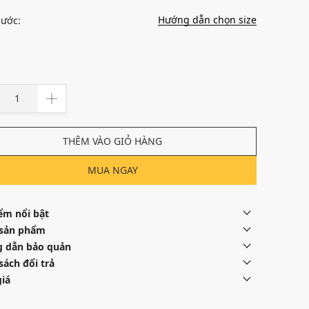
Hướng dẫn chọn size
hước:
THÊM VÀO GIỎ HÀNG
MUA NGAY
ểm nổi bật
 sản phẩm
 dẫn bảo quản
sách đổi trả
iá