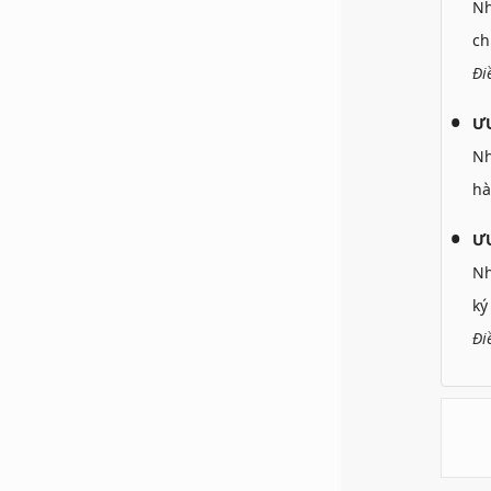
N
ch
Đi
Ư
N
hà
ƯU
N
ký
Đi