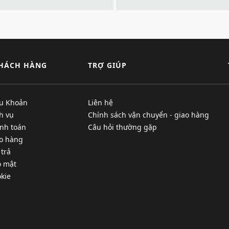
KHÁCH HÀNG
TRỢ GIÚP
ều Khoản
Liên hệ
h vụ
Chính sách vận chuyển - giao hàng
nh toán
Câu hỏi thường gặp
ao hàng
 trả
o mật
kie