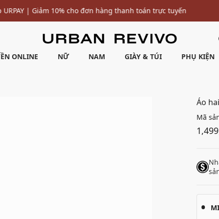
Ưu đãi 10% cho đơn hàng đầu tiên* | Nhập mã: URWELCOME
ỀN ONLINE
NỮ
NAM
GIÀY & TÚI
PHỤ KIỆN
Áo ha
Mã sả
1,499
Nh
sả
M