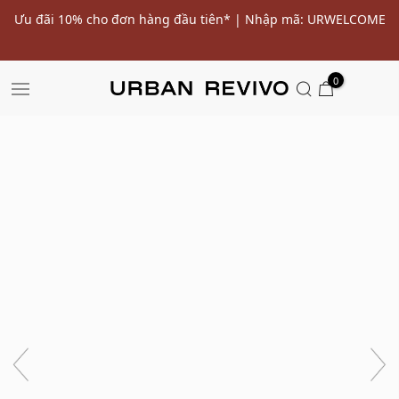
ến
Ưu đãi 10% cho đơn hàng đầu tiên* | Nhập mã: URWELCOME
SALE
0