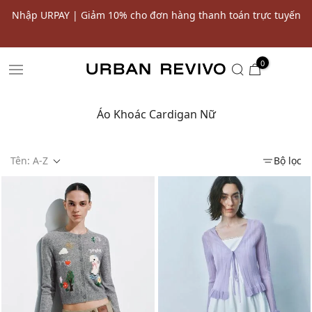
 toán trực tuyến
Ưu đãi 10% cho đơn hàng đầu tiên* | Nhập 
SALE
0
Áo Khoác Cardigan Nữ
Tên: A-Z
Bộ lọc