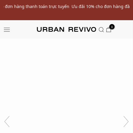
ến
Ưu đãi 10% cho đơn hàng đầu tiên* | Nhập mã: URWELCOME
SALE
0