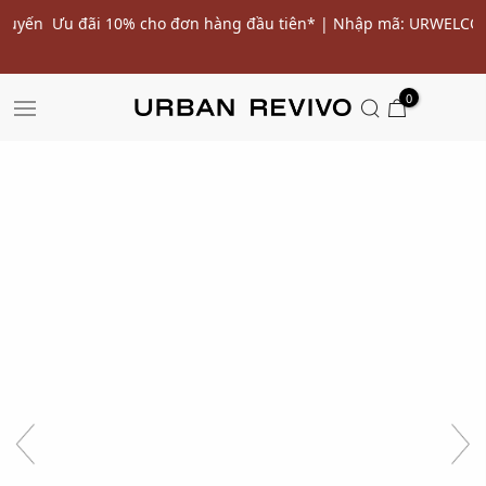
ến
Ưu đãi 10% cho đơn hàng đầu tiên* | Nhập mã: URWELCOME
SALE
0