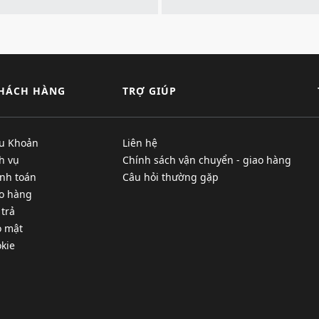
KHÁCH HÀNG
TRỢ GIÚP
ều Khoản
Liên hệ
h vụ
Chính sách vận chuyển - giao hàng
nh toán
Câu hỏi thường gặp
ao hàng
 trả
o mật
kie