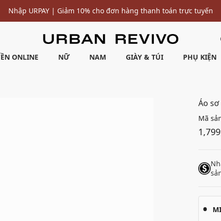
Nhập URPAY | Giảm 10% cho đơn hàng thanh toán trực tuyến
ỀN ONLINE
NỮ
NAM
GIÀY & TÚI
PHỤ KIỆN
Áo sơ
Mã sả
1,799
Nh
sả
M