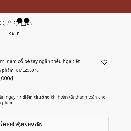
0
0
EN
SALE
 mi nam cổ bẻ tay ngắn thêu họa tiết
n phẩm:
UML260078
,000₫
ận ngay
17
điểm thưởng
khi hoàn tất thanh toán cho
n phẩm
IỄN PHÍ VẬN CHUYỂN