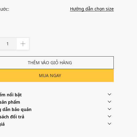
Hướng dẫn chọn size
hước:
THÊM VÀO GIỎ HÀNG
MUA NGAY
ểm nổi bật
 sản phẩm
 dẫn bảo quản
sách đổi trả
iá