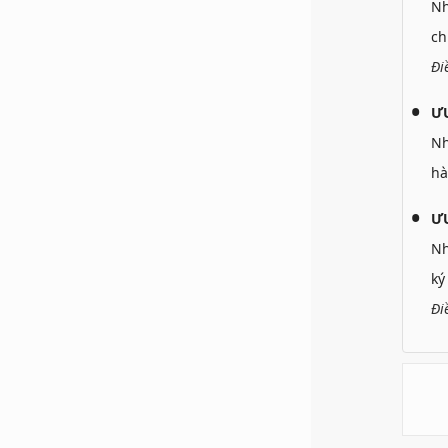
N
ch
Đi
Ư
N
hà
ƯU
N
ký
Đi