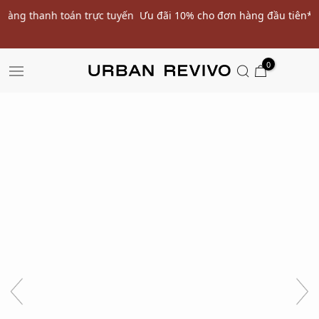
ến
Ưu đãi 10% cho đơn hàng đầu tiên* | Nhập mã: URWELCOME
SALE
0