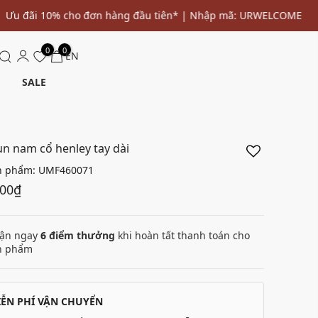
0
0
EN
SALE
un nam cổ henley tay dài
n phẩm:
UMF460071
000₫
ận ngay
6
điểm thưởng
khi hoàn tất thanh toán cho
n phẩm
IỄN PHÍ VẬN CHUYỂN