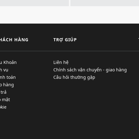
KHÁCH HÀNG
TRỢ GIÚP
ều Khoản
Liên hệ
h vụ
Chính sách vận chuyển - giao hàng
nh toán
Câu hỏi thường gặp
ao hàng
 trả
o mật
kie