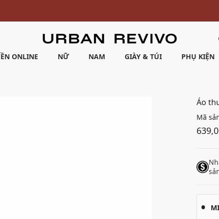
Ưu đãi 10% cho đơn hàng đầu tiên* | Nhập mã: URWELCOME
ỀN ONLINE
NỮ
NAM
GIÀY & TÚI
PHỤ KIỆN
Áo th
Mã sả
639,
Nh
sả
M