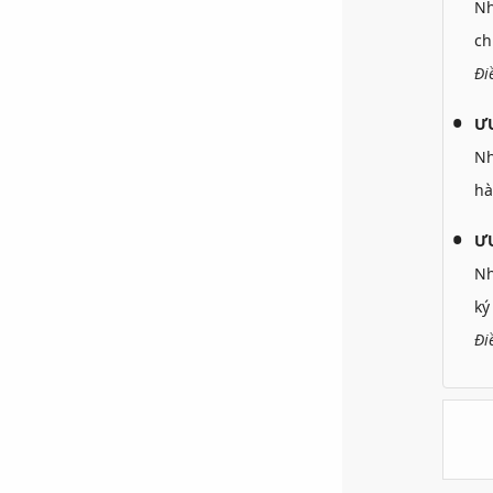
N
ch
Đi
Ư
N
hà
ƯU
N
ký
Đi