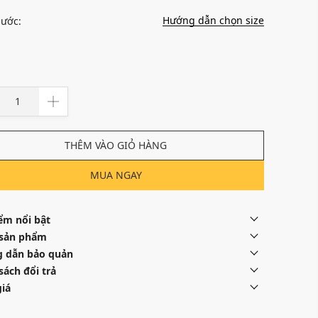
Hướng dẫn chọn size
hước:
THÊM VÀO GIỎ HÀNG
MUA NGAY
ểm nổi bật
 sản phẩm
 dẫn bảo quản
sách đổi trả
iá