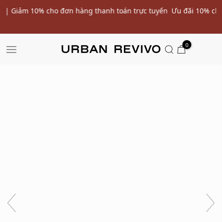
yến
Ưu đãi 10% cho đơn hàng đầu tiên* | Nhập mã: URWELCOME
SALE
0