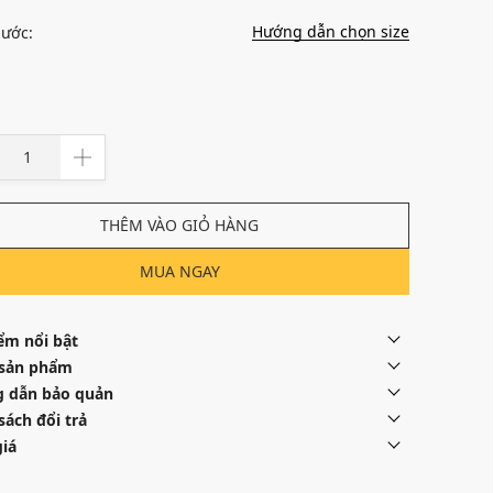
Hướng dẫn chọn size
hước:
THÊM VÀO GIỎ HÀNG
MUA NGAY
ểm nổi bật
 sản phẩm
 dẫn bảo quản
sách đổi trả
iá