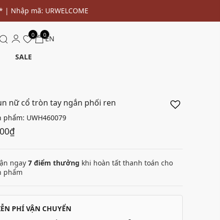
0
0
EN
SALE
un nữ cổ tròn tay ngắn phối ren
n phẩm:
UWH460079
000₫
ận ngay
7
điểm thưởng
khi hoàn tất thanh toán cho
n phẩm
IỄN PHÍ VẬN CHUYỂN