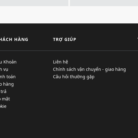
KHÁCH HÀNG
TRỢ GIÚP
ều Khoản
Liên hệ
h vụ
Chính sách vận chuyển - giao hàng
nh toán
Câu hỏi thường gặp
ao hàng
 trả
o mật
kie