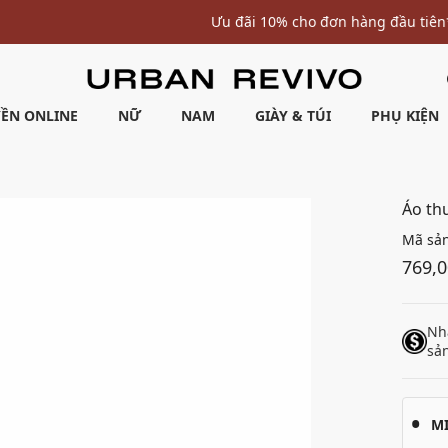
Ưu đãi 10% cho đơn hàng đầu tiên* | Nhập mã: URWELCOME
ỀN ONLINE
NỮ
NAM
GIÀY & TÚI
PHỤ KIỆN
Áo th
Mã sả
769,
Nh
sả
M