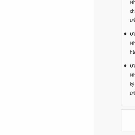
N
ch
Đi
Ư
N
hà
ƯU
N
ký
Đi