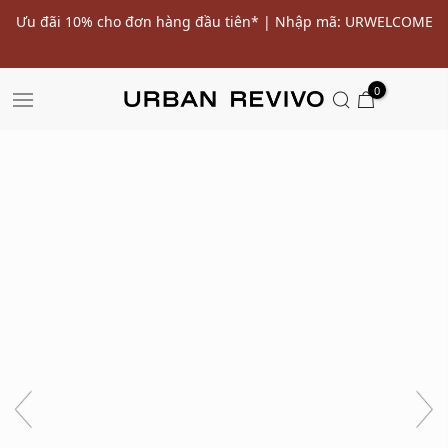
ến
Ưu đãi 10% cho đơn hàng đầu tiên* | Nhập mã: URWELCOME
SALE
0