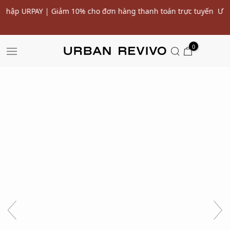
uyến
Ưu đãi 10% cho đơn hàng đầu tiên* | Nhập mã: URWELCOM
SALE
0