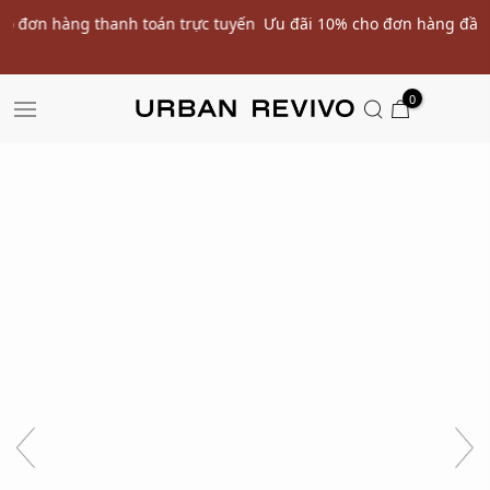
ến
Ưu đãi 10% cho đơn hàng đầu tiên* | Nhập mã: URWELCOME
SALE
0