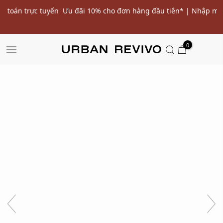
ến
Ưu đãi 10% cho đơn hàng đầu tiên* | Nhập mã: URWELCOME
SALE
0