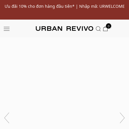
ến
Ưu đãi 10% cho đơn hàng đầu tiên* | Nhập mã: URWELCOME
SALE
0