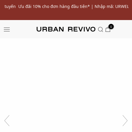
ến
Ưu đãi 10% cho đơn hàng đầu tiên* | Nhập mã: URWELCOME
SALE
0