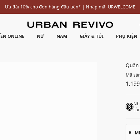
Ưu đãi 10% cho đơn hàng đầu tiên* | Nhập mã: URWELCOME
ỀN ONLINE
NỮ
NAM
GIÀY & TÚI
PHỤ KIỆN
Quần 
Mã sả
1,199
Nh
sả
M