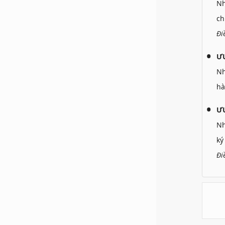
N
ch
Đi
Ư
N
hà
ƯU
N
ký
Đi