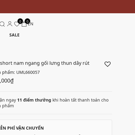
0
0
EN
SALE
short nam ngang gối lưng thun dây rút
n phẩm:
UML660057
,000₫
ận ngay
11
điểm thưởng
khi hoàn tất thanh toán cho
n phẩm
IỄN PHÍ VẬN CHUYỂN