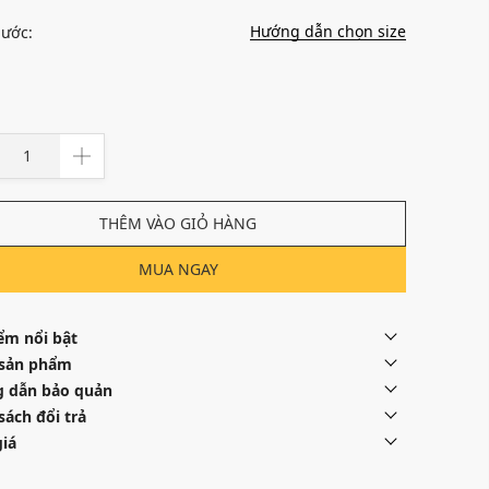
Hướng dẫn chọn size
hước:
THÊM VÀO GIỎ HÀNG
MUA NGAY
ểm nổi bật
 sản phẩm
 dẫn bảo quản
sách đổi trả
iá