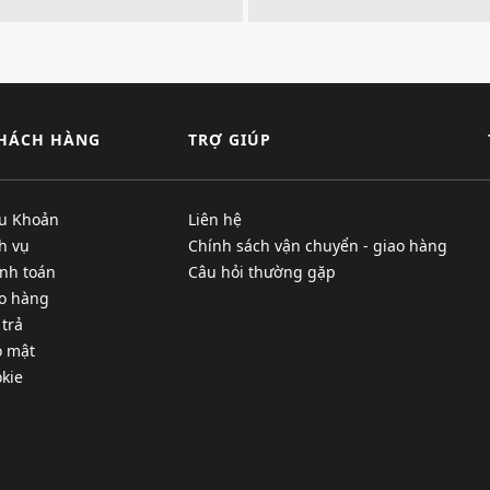
KHÁCH HÀNG
TRỢ GIÚP
ều Khoản
Liên hệ
h vụ
Chính sách vận chuyển - giao hàng
nh toán
Câu hỏi thường gặp
ao hàng
 trả
o mật
kie