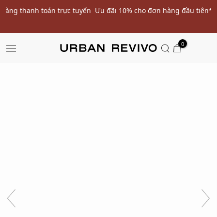
ến
Ưu đãi 10% cho đơn hàng đầu tiên* | Nhập mã: URWELCOME
SALE
0