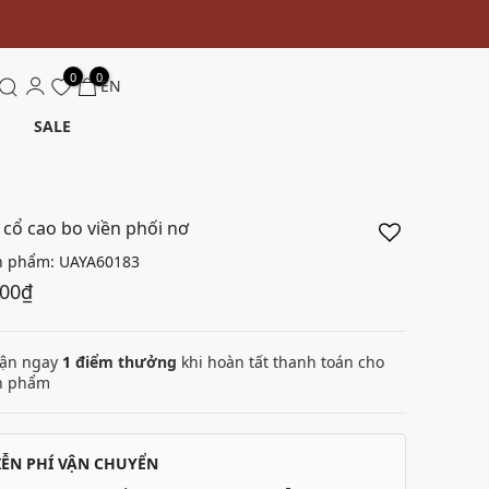
0
0
EN
SALE
 cổ cao bo viền phối nơ
n phẩm:
UAYA60183
000₫
ận ngay
1
điểm thưởng
khi hoàn tất thanh toán cho
n phẩm
IỄN PHÍ VẬN CHUYỂN