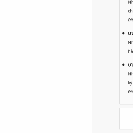
N
ch
Đi
Ư
N
hà
ƯU
N
ký
Đi