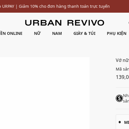
Ưu đãi 10% cho đơn hàng đầu tiên* | Nhập mã: URWELCOME
ỀN ONLINE
NỮ
NAM
GIÀY & TÚI
PHỤ KIỆN
Vớ nữ
Mã sả
139,
Nh
sả
M