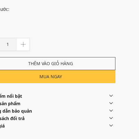
hước:
THÊM VÀO GIỎ HÀNG
MUA NGAY
ểm nổi bật
 sản phẩm
 dẫn bảo quản
sách đổi trả
iá