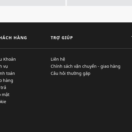
KHÁCH HÀNG
TRỢ GIÚP
ều Khoản
Liên hệ
h vụ
Chính sách vận chuyển - giao hàng
nh toán
Câu hỏi thường gặp
ao hàng
 trả
o mật
kie