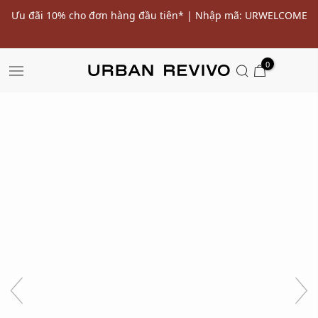
ến
Ưu đãi 10% cho đơn hàng đầu tiên* | Nhập mã: URWELCOME
SALE
0